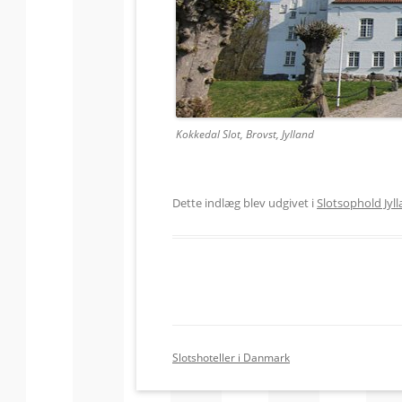
Kokkedal Slot, Brovst, Jylland
Dette indlæg blev udgivet i
Slotsophold Jyl
Slotshoteller i Danmark