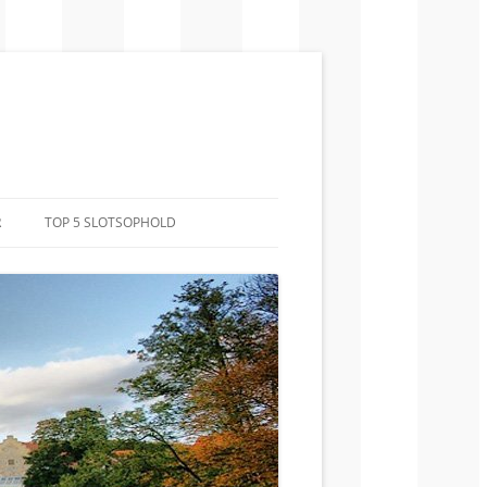
R
TOP 5 SLOTSOPHOLD