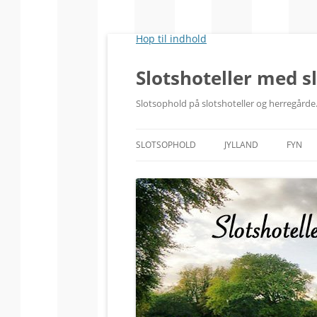
Hop til indhold
Slotshoteller med s
Slotsophold på slotshoteller og herregårde.
SLOTSOPHOLD
JYLLAND
FYN