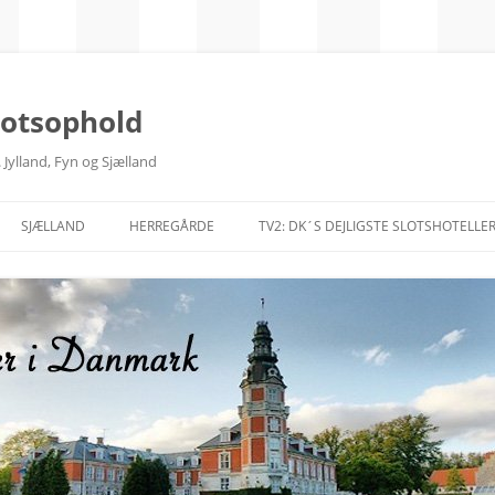
lotsophold
 Jylland, Fyn og Sjælland
SJÆLLAND
HERREGÅRDE
TV2: DK´S DEJLIGSTE SLOTSHOTELLE