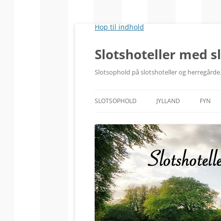
Hop til indhold
Slotshoteller med s
Slotsophold på slotshoteller og herregårde.
SLOTSOPHOLD
JYLLAND
FYN